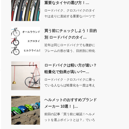
重要なタイヤの選び方！…
ロードバイク、クロスバイクのタイ
ヤは走りに直結する重要なパーツで
す。交換する時は…
買う前にチェックしよう！目的
別 ロードバイクのタイ…
近年は同じロードバイクでも微妙に
フレームの形が違う、目的別に特化
したタイプが増え…
ロードバイクは軽い方が速い？
軽量化で効果が高いパー…
ロードバイク・クロスバイクに乗っ
ている人ならば軽量化を一度は考え
たことがあると思…
ヘルメットのおすすめブランド
メーカー 10選！ |…
前回の記事「買う前に確認！ヘルメ
ットを選ぶポイントとは？」でいろ
いろと書きました…