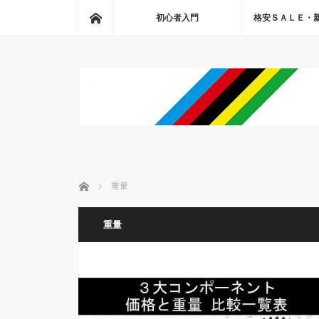
ホーム
初心者入門
格安ＳＡＬＥ・
ホーム
重量
重量