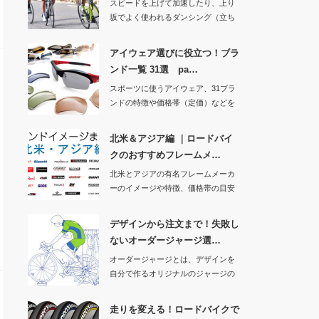
スピードを上げて加速したり、上り
坂でよく使われるダンシング（立ち
こぎ）。今回は効…
アイウェア選びに役立つ！ブラ
ンド一覧 31選 pa…
スポーツに使うアイウェア、31ブラ
ンドの特徴や価格帯（定価）などを
紹介する記事の…
北米＆アジア編 ｜ロードバイ
クのおすすめフレームメ…
北米とアジアの有名フレームメーカ
ーのイメージや特徴、価格帯の目安
をまとめます。国…
デザインから注文まで！失敗し
ないオーダージャージ選…
オーダージャージとは、デザインを
自分で作るオリジナルのジャージの
事です。気の合う…
走りを変える！ロードバイクで