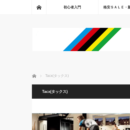
ホーム
初心者入門
格安ＳＡＬＥ・
ホーム
Tacx(タックス)
Tacx(タックス)