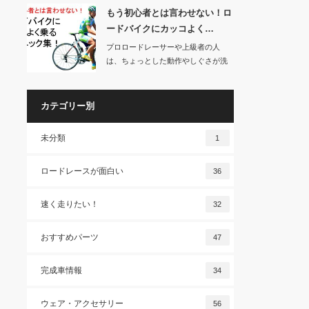
もう初心者とは言わせない！ロ
ードバイクにカッコよく…
プロロードレーサーや上級者の人
は、ちょっとした動作やしぐさが洗
練されていてカッコ…
カテゴリー別
未分類
1
ロードレースが面白い
36
速く走りたい！
32
おすすめパーツ
47
完成車情報
34
ウェア・アクセサリー
56