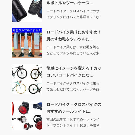
ルボトルやツールケース…
ロードバイク、クロスバイクでのサ
イクリングにはパンク修理セットな
どを持っていくの…
ロードバイク乗りにおすすめ！
男のすね毛をツルツルに…
ロードバイク乗りは、すね毛を剃る
などしてツルツルにしている人が多
いですよね。ロー…
簡単にイメージを変える！カッ
コいいロードバイクにな…
ロードバイクやクロスバイクは乗っ
て楽しむだけではなく、パーツを好
きなカラーに取り…
ロードバイク・クロスバイクの
おすすめテールライト1…
前回の記事で「おすすめヘッドライ
ト［フロントライト］10選」を書き
ましたので、今…