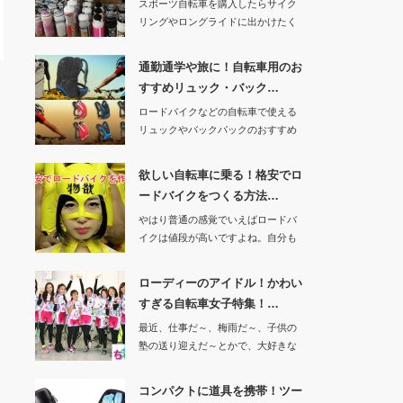
スポーツ自転車を購入したらサイク
リングやロングライドに出かけたく
なりますよね。し…
通勤通学や旅に！自転車用のお
すすめリュック・バック…
ロードバイクなどの自転車で使える
リュックやバックパックのおすすめ
商品を紹介します…
欲しい自転車に乗る！格安でロ
ードバイクをつくる方法…
やはり普通の感覚でいえばロードバ
イクは値段が高いですよね。自分も
最初は５万円のク…
ローディーのアイドル！かわい
すぎる自転車女子特集！…
最近、仕事だ～、梅雨だ～、子供の
塾の送り迎えだ～とかで、大好きな
ロードバイクにま…
コンパクトに道具を携帯！ツー