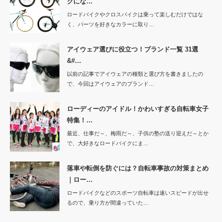
クにな…
ロードバイクやクロスバイクは乗って楽しむだけではな
く、パーツを好きなカラーに取り…
アイウェア選びに役立つ！ブランド一覧 31選
&#…
以前の記事でアイウェアの種類と選び方を書きましたの
で、今回はアイウェアのブランド…
ローディーのアイドル！かわいすぎる自転車女子
特集！…
最近、仕事だ～、梅雨だ～、子供の塾の送り迎えだ～とか
で、大好きなロードバイクにま…
落車や転倒を防ぐには？自転車事故の対策まとめ
｜ロー…
ロードバイクなどのスポーツ自転車は速いスピードが出せ
るので、乗り方が間違っていた…