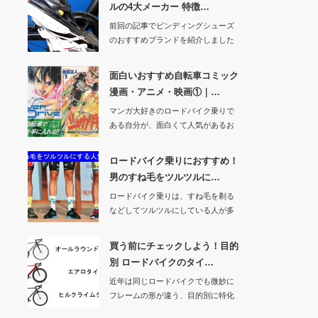
ルの4大メーカー 特徴…
前回の記事でビンディングシューズ
のおすすめブランドを紹介しました
ので、今回はシュ…
面白いおすすめ自転車コミック
漫画・アニメ・映画①｜…
マンガ大好きのロードバイク乗りで
ある自分が、面白くて人気があるお
すすめ自転車コミ…
ロードバイク乗りにおすすめ！
男のすね毛をツルツルに…
ロードバイク乗りは、すね毛を剃る
などしてツルツルにしている人が多
いですよね。ロー…
買う前にチェックしよう！目的
別 ロードバイクのタイ…
近年は同じロードバイクでも微妙に
フレームの形が違う、目的別に特化
したタイプが増え…