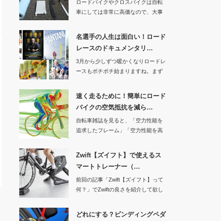
ロードバイクやクロスバイクは自転
車にしては非常に高価なので、大事
に長く乗りたいで…
名選手の人生は面白い！ロード
レースのドキュメンタリ…
3月から少しずつ暖かくなりロードレ
ースもボチボチ始まりますね。まず
は3/5から「…
速く走るために！簡単にロード
バイクの空気抵抗を減ら…
自転車雑誌を見ると、「空力性能を
追求したフレーム」「空力性能を高
めたハンドル」な…
Zwift【ズイフト】で使えるス
マートトレーナー（…
前回の記事「Zwift【ズイフト】って
何？」でZwiftの良さを紹介して欲し
くな…
どれにする？ビンディングペダ