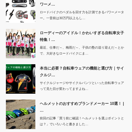
ワーメ…
ロードバイクのペダルを回す力を計測できるパワーメータ
ー。一昔前は30万円以上もし…
ローディーのアイドル！かわいすぎる自転車女子
特集！…
最近、仕事だ～、梅雨だ～、子供の塾の送り迎えだ～とか
で、大好きなロードバイクにま…
本当に必要？自転車ウェアの機能と選び方｜サイ
クルジ…
サイクルジャージやサイクルパンツといった自転車ウェア
って見た目が変わってますよね…
ヘルメットのおすすめブランドメーカー 10選！ |
…
前回の記事「買う前に確認！ヘルメットを選ぶポイントと
は？」でいろいろと書きました…