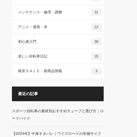
メンテナンス・修理・調整
31
アニメ・漫画・本
12
初心者入門
38
楽しい自転車日記
25
格安ＳＡＬＥ・新商品情報
3
最近の記事
スポーツ自転車の素材別おすすめチューブと選び方｜ロ
ードバイク
【2024年】中身ネタバレ｜ワイズロードの冬物サイク