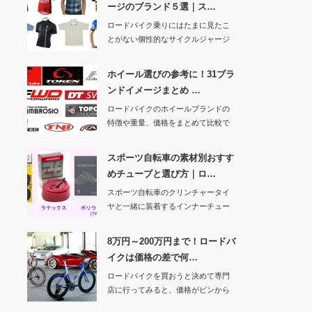
ージのブランド５選｜ス…
ロードバイク乗りにはたまに見たこ
とがない個性的なサイクルジャージ
を着ている人がい…
ホイール選びの参考に！31ブラ
ンドイメージまとめ …
ロードバイクのホイールブランドの
特徴や重量、価格をまとめて比較で
きるようにする記…
スポーツ自転車の素材別おすす
めチューブと選び方｜ロ…
スポーツ自転車のクリンチャータイ
ヤと一緒に装着するインナーチュー
ブには、メーカー…
8万円～200万円まで！ロードバ
イクは価格の差で何…
ロードバイクを買おうと決めて専門
店に行ってみると、価格がピンから
キリまであってど…