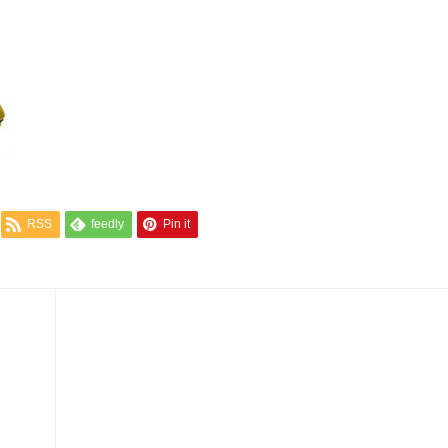
RSS
feedly
Pin it