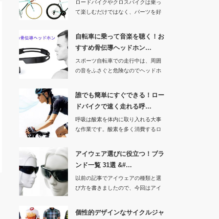
ロードバイクやクロスバイクは乗っ
て楽しむだけではなく、パーツを好
きなカラーに取り…
自転車に乗って音楽を聴く！お
すすめ骨伝導ヘッドホン…
スポーツ自転車での走行中は、周囲
の音をふさぐと危険なのでヘッドホ
ンやイヤホンは使…
誰でも簡単にすぐできる！ロー
ドバイクで速く走れる呼…
呼吸は酸素を体内に取り入れる大事
な作業です。酸素を多く消費するロ
ードバイクで速く…
アイウェア選びに役立つ！ブラ
ンド一覧 31選 &#…
以前の記事でアイウェアの種類と選
び方を書きましたので、今回はアイ
ウェアのブランド…
個性的デザインなサイクルジャ