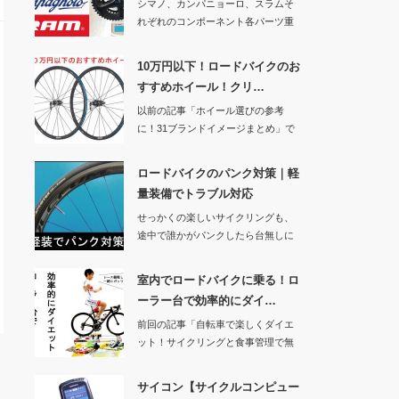
シマノ、カンパニョーロ、スラムそ
れぞれのコンポーネント各パーツ重
量と価格を先日の…
10万円以下！ロードバイクのお
すすめホイール！クリ…
以前の記事「ホイール選びの参考
に！31ブランドイメージまとめ」で
ホイールについて…
ロードバイクのパンク対策｜軽
量装備でトラブル対応
せっかくの楽しいサイクリングも、
途中で誰かがパンクしたら台無しに
なってしまいます…
室内でロードバイクに乗る！ロ
ーラー台で効率的にダイ…
前回の記事「自転車で楽しくダイエ
ット！サイクリングと食事管理で無
理なく痩せる」で…
サイコン【サイクルコンピュー