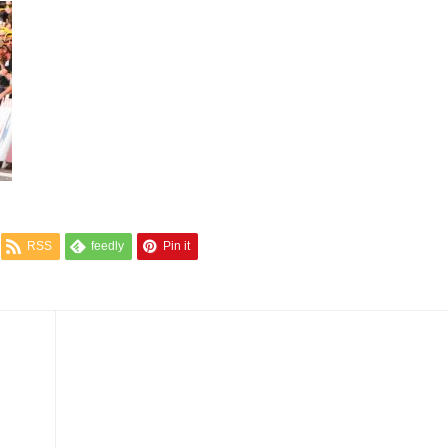
RSS
feedly
Pin it