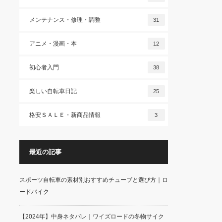
メンテナンス・修理・調整
31
アニメ・漫画・本
12
初心者入門
38
楽しい自転車日記
25
格安ＳＡＬＥ・新商品情報
3
最近の記事
スポーツ自転車の素材別おすすめチューブと選び方｜ロ
ードバイク
【2024年】中身ネタバレ｜ワイズロードの冬物サイク