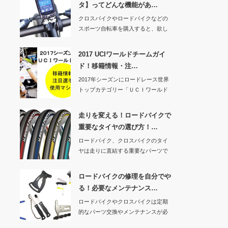
タ】ってどんな機能があ…
クロスバイクやロードバイクなどの
スポーツ自転車を購入すると、欲し
くなってくるのが…
2017 UCIワールドチームガイ
ド！移籍情報・注…
2017年シーズンにロードレース世界
トップカテゴリー「ＵＣＩワールド
ツアー」に所…
走りを変える！ロードバイクで
重要なタイヤの選び方！…
ロードバイク、クロスバイクのタイ
ヤは走りに直結する重要なパーツで
す。交換する時は…
ロードバイクの修理を自分でや
る！必要なメンテナンス…
ロードバイクやクロスバイクは定期
的なパーツ交換やメンテナンスが必
要な自転車です。…