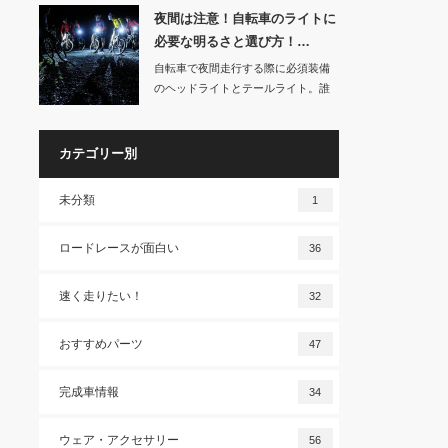
夜間は注意！自転車のライトに
必要な明るさと選び方！…
自転車で夜間走行する際に必須装備
のヘッドライトとテールライト。誰
でも「夜間はライ…
カテゴリー別
未分類
1
ロードレースが面白い
36
速く走りたい！
32
おすすめパーツ
47
完成車情報
34
ウェア・アクセサリー
56