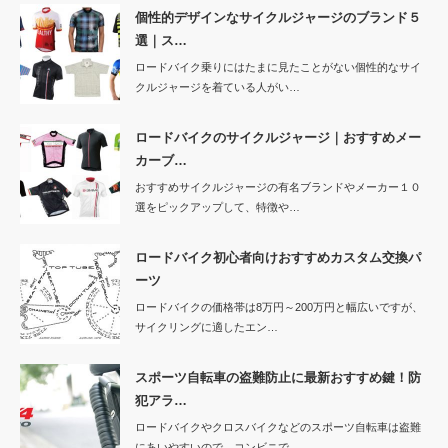
個性的デザインなサイクルジャージのブランド５
選｜ス…
ロードバイク乗りにはたまに見たことがない個性的なサイ
クルジャージを着ている人がい…
ロードバイクのサイクルジャージ｜おすすめメー
カーブ…
おすすめサイクルジャージの有名ブランドやメーカー１０
選をピックアップして、特徴や…
ロードバイク初心者向けおすすめカスタム交換パ
ーツ
ロードバイクの価格帯は8万円～200万円と幅広いですが、
サイクリングに適したエン…
スポーツ自転車の盗難防止に最新おすすめ鍵！防
犯アラ…
ロードバイクやクロスバイクなどのスポーツ自転車は盗難
にあいやすいので、コンビニで…