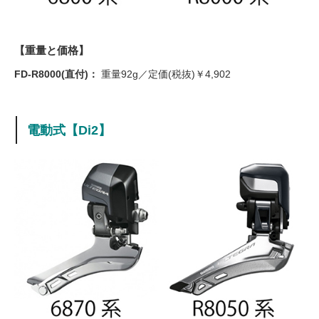
【重量と価格】
FD-R8000(直付)：
重量92g／定価(税抜)￥4,902
電動式【Di2】