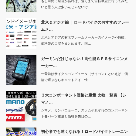
もし時間に余裕があれば、遠くまで自転車旅に行ってみた
いと思う人は多いんじゃないで…
北米＆アジア編 ｜ロードバイクのおすすめフレー
ムメ…
北米とアジアの有名フレームメーカーのイメージや特徴、
価格帯の目安をまとめます。国…
ガーミンだけじゃない！高性能ＧＰＳサイコンメ
ーカー…
一昔前はサイクルコンピュータ（サイコン）といえば、価
格で選ぶならキャットアイ、性…
３大コンポーネント価格と重量 比較一覧表 【シ
マノ…
シマノ、カンパニョーロ、スラムそれぞれのコンポーネン
ト各パーツ重量と価格を先日の…
初心者でも速くなれる！ロードバイクトレーニン