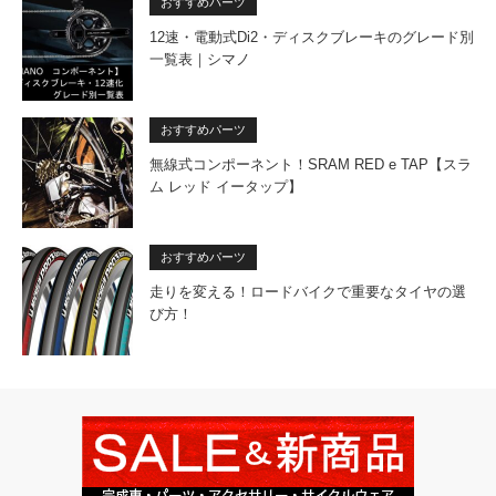
おすすめパーツ
12速・電動式Di2・ディスクブレーキのグレード別
一覧表｜シマノ
おすすめパーツ
無線式コンポーネント！SRAM RED e TAP【スラ
ム レッド イータップ】
おすすめパーツ
走りを変える！ロードバイクで重要なタイヤの選
び方！