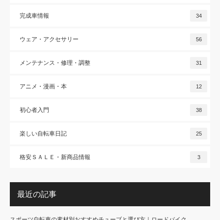
完成車情報
34
ウェア・アクセサリー
56
メンテナンス・修理・調整
31
アニメ・漫画・本
12
初心者入門
38
楽しい自転車日記
25
格安ＳＡＬＥ・新商品情報
3
最近の記事
スポーツ自転車の素材別おすすめチューブと選び方｜ロードバイク