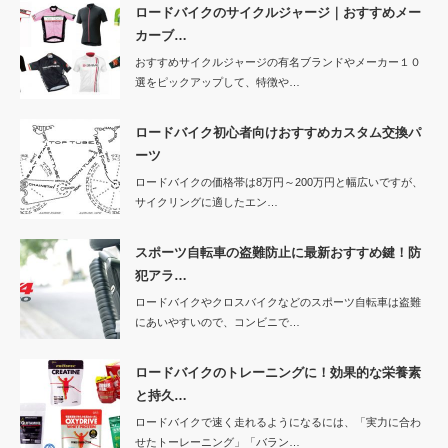
ロードバイクのサイクルジャージ｜おすすめメー
カーブ…
おすすめサイクルジャージの有名ブランドやメーカー１０
選をピックアップして、特徴や…
ロードバイク初心者向けおすすめカスタム交換パ
ーツ
ロードバイクの価格帯は8万円～200万円と幅広いですが、
サイクリングに適したエン…
スポーツ自転車の盗難防止に最新おすすめ鍵！防
犯アラ…
ロードバイクやクロスバイクなどのスポーツ自転車は盗難
にあいやすいので、コンビニで…
ロードバイクのトレーニングに！効果的な栄養素
と持久…
ロードバイクで速く走れるようになるには、「実力に合わ
せたトーレーニング」「バラン…