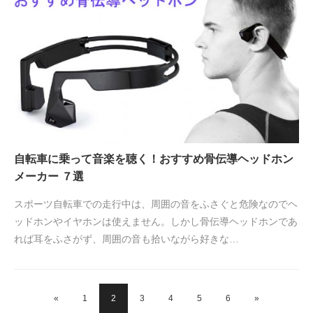
自転車に乗って音楽を聴く！おすすめ骨伝導ヘッドホン
メーカー ７選
スポーツ自転車での走行中は、周囲の音をふさぐと危険なのでヘ
ッドホンやイヤホンは使えません。しかし骨伝導ヘッドホンであ
れば耳をふさがず、周囲の音も拾いながら好きな…
«
1
2
3
4
5
6
»