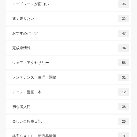
ロードレースが面白い
36
速く走りたい！
32
おすすめパーツ
47
完成車情報
34
ウェア・アクセサリー
56
メンテナンス・修理・調整
31
アニメ・漫画・本
12
初心者入門
38
楽しい自転車日記
25
格安ＳＡＬＥ・新商品情報
3