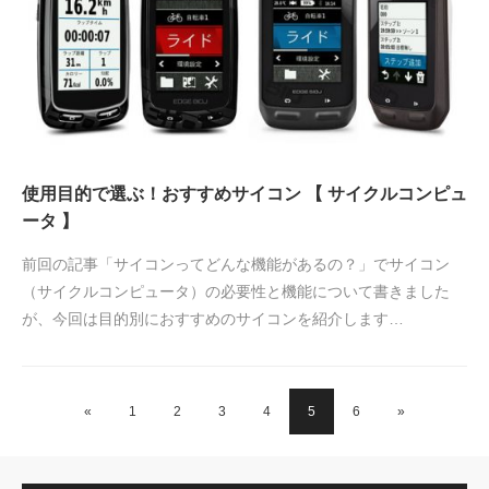
使用目的で選ぶ！おすすめサイコン 【 サイクルコンピュ
ータ 】
前回の記事「サイコンってどんな機能があるの？」でサイコン
（サイクルコンピュータ）の必要性と機能について書きました
が、今回は目的別におすすめのサイコンを紹介します…
«
1
2
3
4
5
6
»