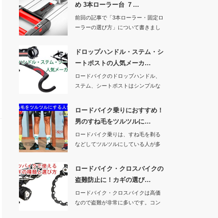
め 3本ローラー台 ７…
前回の記事で「3本ローラー・固定ロ
ーラーの選び方」について書きまし
たので、今回は…
ドロップハンドル・ステム・シ
ートポストの人気メーカ…
ロードバイクのドロップハンドル、
ステム、シートポストはシンプルな
作りですが、人間…
ロードバイク乗りにおすすめ！
男のすね毛をツルツルに…
ロードバイク乗りは、すね毛を剃る
などしてツルツルにしている人が多
いですよね。ロー…
ロードバイク・クロスバイクの
盗難防止に！カギの選び…
ロードバイク・クロスバイクは高価
なので盗難が非常に多いです。コン
ビニでちょっと目…