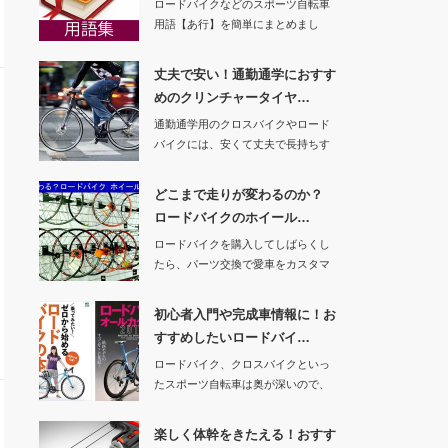
ロードバイクなどのスポーツ自転車
用語【あ行】を簡単にまとめまし
た。【か行】 …
丈夫で安い！通勤通学におすす
めのクリンチャータイヤ…
通勤通学用のクロスバイクやロード
バイクには、安くて丈夫で長持ちす
るタイヤがいいで…
どこまで走りが変わるのか？
ロードバイクのホイール…
ロードバイクを購入してしばらくし
たら、パーツ交換で愛車をカスタマ
イズしたくなるん…
初心者入門や完成車情報に！お
すすめしたいロードバイ…
ロードバイク、クロスバイクといっ
たスポーツ自転車は奥が深いので、
いろいろと調べ物…
楽しく体幹をきたえる！おすす