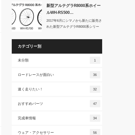
新型アルテグラR8000系ホイー
ルWH-RS500…
2017年6月にシマノから新たに販売さ
れた新型アルテグラR8000系シリー
ズ。ク…
カテゴリー別
未分類
1
ロードレースが面白い
36
速く走りたい！
32
おすすめパーツ
47
完成車情報
34
ウェア・アクセサリー
56