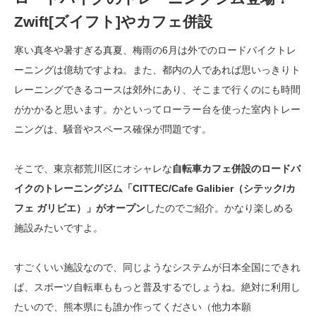
Zwift[ズイフト]やカフェ併設
寒い真冬や暑すぎる真夏、梅雨の6月は外でのロードバイクトレ
ーニングは億劫ですよね。また、都内の人であれば思いっきりト
レーニングできるコースは郊外にあり、そこまで行くのにも時間
がかかると思います。かといってローラー台を使った室内トレー
ニングは、騒音やスペース確保が問題です。
そこで、東京都荒川区にオシャレな
自転車カフェ併設のロードバ
イクのトレーニングジム「CITTEC/Cafe Galibier（シテック/カ
フェ ガリビエ）」がオープン
したのでご紹介。かなり楽しめる
施設みたいですよ。
すごくいい施設なので、同じようなシステムが日本全国にできれ
ば、スポーツ自転車ももっと普及するでしょうね。絶対に利用し
たいので、熊本県にも誰か作ってください（他力本願