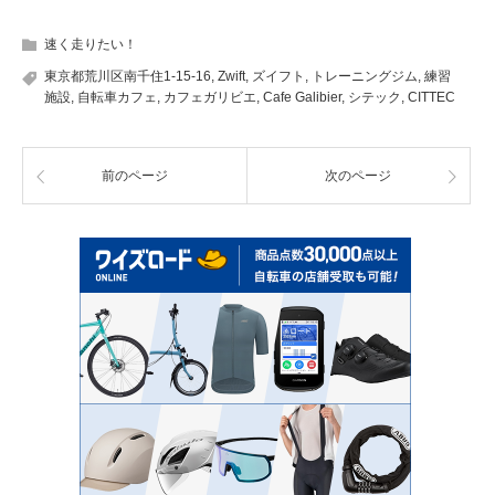
速く走りたい！
東京都荒川区南千住1-15-16
,
Zwift
,
ズイフト
,
トレーニングジム
,
練習
施設
,
自転車カフェ
,
カフェガリビエ
,
Cafe Galibier
,
シテック
,
CITTEC
前のページ
次のページ