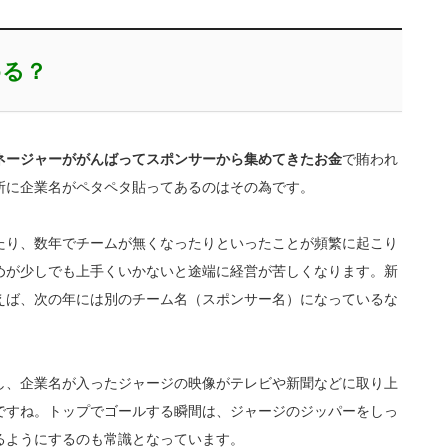
める？
ネージャーががんばってスポンサーから集めてきたお金
で賄われ
所に企業名がペタペタ貼ってあるのはその為です。
たり、数年でチームが無くなったりといったことが頻繁に起こり
めが少しでも上手くいかないと途端に経営が苦しくなります。新
えば、次の年には別のチーム名（スポンサー名）になっているな
し、企業名が入ったジャージの映像がテレビや新聞などに取り上
ですね。トップでゴールする瞬間は、ジャージのジッパーをしっ
るようにするのも常識となっています。