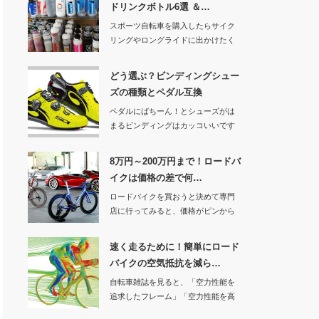
ドリンクボトル6選 ＆…
スポーツ自転車を購入したらサイク
リングやロングライドに出かけたく
なりますよね。し…
どう選ぶ？ビンディングシュー
ズの種類とペダル互換
ペダルにばちーん！とシューズがは
まるビンディングはカッコいいです
よね。その姿は自…
8万円～200万円まで！ロードバ
イクは価格の差で何…
ロードバイクを買おうと決めて専門
店に行ってみると、価格がピンから
キリまであってど…
速く走るために！簡単にロード
バイクの空気抵抗を減ら…
自転車雑誌を見ると、「空力性能を
追求したフレーム」「空力性能を高
めたハンドル」な…