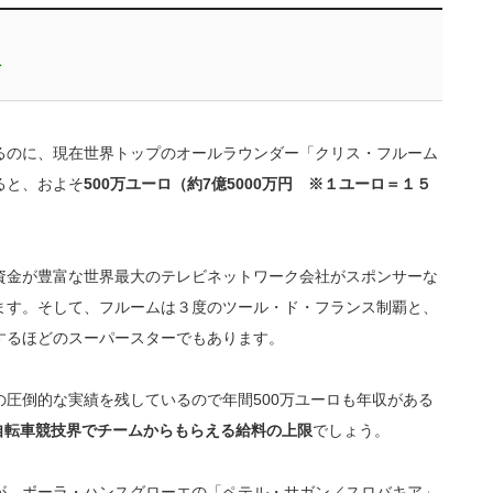
収
るのに、現在世界トップのオールラウンダー「クリス・フルーム
ると、およそ
500万ユーロ（約7億5000万円 ※１ユーロ＝１５
資金が豊富な世界最大のテレビネットワーク会社がスポンサーな
ます。そして、フルームは３度のツール・ド・フランス制覇と、
するほどのスーパースターでもあります。
圧倒的な実績を残しているので年間500万ユーロも年収がある
の自転車競技界でチームからもらえる給料の上限
でしょう。
が、ボーラ・ハンスグローエの「ペテル・サガン／スロバキア」