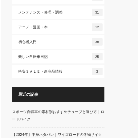
メンテナンス・修理・調整
31
アニメ・漫画・本
12
初心者入門
38
楽しい自転車日記
25
格安ＳＡＬＥ・新商品情報
3
最近の記事
スポーツ自転車の素材別おすすめチューブと選び方｜ロ
ードバイク
【2024年】中身ネタバレ｜ワイズロードの冬物サイク