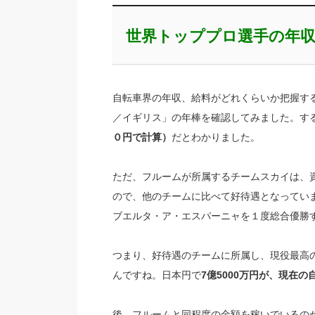
世界トッププロ選手の年
自転車界の年収、給料がどれくらいか把握す
／イギリス」の年棒を確認してみました。す
０円で計算）
だとわかりました。
ただ、フルームが所属するチームスカイは、
ので、他のチームに比べて好待遇となってい
ブエルタ・ア・エスパーニャを１度総合優勝
つまり、好待遇のチームに所属し、現役最高の
んですね。日本円で
7億5000万円が、現在
後、フルームと同程度の金額を稼いでいるの