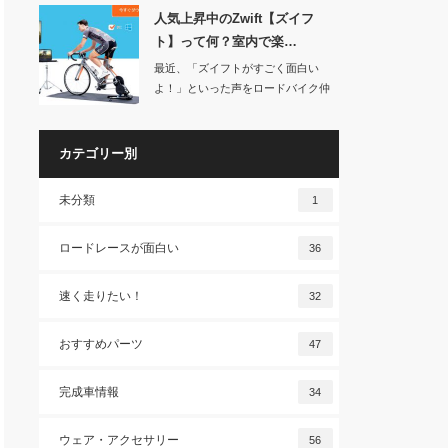
人気上昇中のZwift【ズイフ
ト】って何？室内で楽…
最近、「ズイフトがすごく面白い
よ！」といった声をロードバイク仲
間によく聞くように…
カテゴリー別
未分類
1
ロードレースが面白い
36
速く走りたい！
32
おすすめパーツ
47
完成車情報
34
ウェア・アクセサリー
56