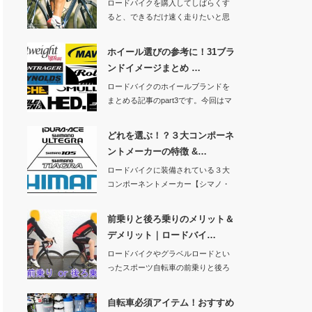
ロードバイクを購入してしばらくす
ると、できるだけ速く走りたいと思
うようになりませ…
ホイール選びの参考に！31ブラ
ンドイメージまとめ …
ロードバイクのホイールブランドを
まとめる記事のpart3です。今回はマ
ヴィック、…
どれを選ぶ！？３大コンポーネ
ントメーカーの特徴 &…
ロードバイクに装備されている３大
コンポーネントメーカー【シマノ・
カンパニョーロ・…
前乗りと後ろ乗りのメリット＆
デメリット｜ロードバイ…
ロードバイクやグラベルロードとい
ったスポーツ自転車の前乗りと後ろ
乗りについてメリ…
自転車必須アイテム！おすすめ