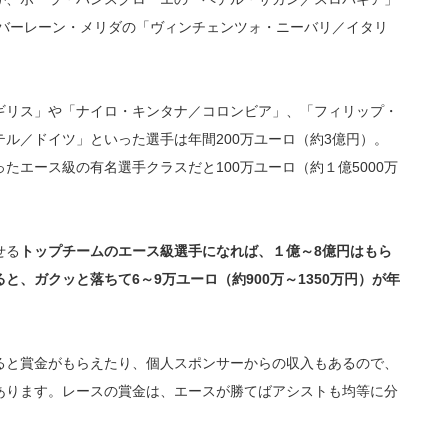
でバーレーン・メリダの「ヴィンチェンツォ・ニーバリ／イタリ
ギリス」や「ナイロ・キンタナ／コロンビア」、「フィリップ・
ル／ドイツ」といった選手は年間200万ユーロ（約3億円）。
たエース級の有名選手クラスだと100万ユーロ（約１億5000万
せる
トップチームのエース級選手になれば、１億～8億円はもら
と、ガクッと落ちて6～9万ユーロ（約900万～1350万円）が年
ると賞金がもらえたり、個人スポンサーからの収入もあるので、
あります。レースの賞金は、エースが勝てばアシストも均等に分