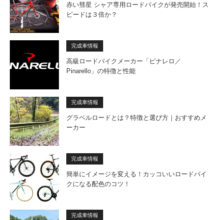
赤い彗星 シャア専用ロードバイクが発売開始！ス
ピードは３倍か？
完成車情報
高級ロードバイクメーカー「ピナレロ／
Pinarello」の特徴と性能
完成車情報
グラベルロードとは？特徴と選び方｜おすすめメ
ーカー
完成車情報
簡単にイメージを変える！カッコいいロードバイ
クになる配色のコツ！
完成車情報