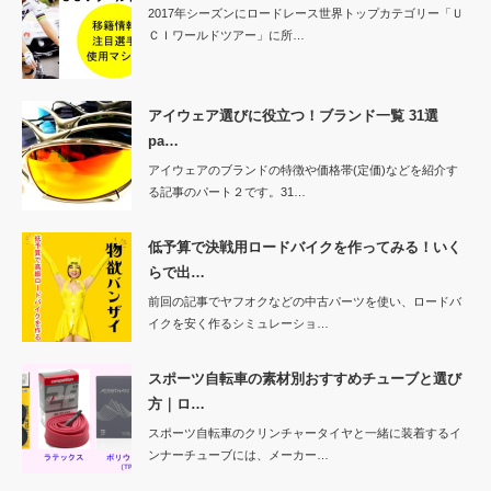
2017年シーズンにロードレース世界トップカテゴリー「Ｕ
ＣＩワールドツアー」に所…
アイウェア選びに役立つ！ブランド一覧 31選
pa…
アイウェアのブランドの特徴や価格帯(定価)などを紹介す
る記事のパート２です。31…
低予算で決戦用ロードバイクを作ってみる！いく
らで出…
前回の記事でヤフオクなどの中古パーツを使い、ロードバ
イクを安く作るシミュレーショ…
スポーツ自転車の素材別おすすめチューブと選び
方｜ロ…
スポーツ自転車のクリンチャータイヤと一緒に装着するイ
ンナーチューブには、メーカー…