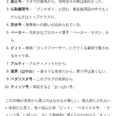
黒王号
– ラオウの愛馬から。当時北斗の拳は面白かった。
仏恥義理号
– 「ブッチギリ」と読む。暴走族用語の中でもく
だらなさはトップクラスだ。
安全号
– 無事故への願いが込められている。
ペーター
– 大好きなプロロード選手「ペーター・サガン」か
ら。
ビィト
– 映画「ゴッドファーザー」にでてくる豪胆で愛され
るキャラ名。
アルティ
– アルティメットだから。
速男（はやお）
– 速そうな名前だから。乗り手は速くない。
ペダリスタ号
– このブログの名前から。
ティッツ号
– 和訳すると「おっぱい号」
この10個の名前から選ぶのはなかなか難しい。個人的にどれもい
い名前だと思う。色々悩んだ末「ビィト」「ペダリスタ号」「テ
ィッツ号」に絞った。そして最終的に選んだのはやはり「ティッ