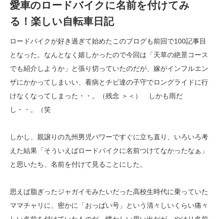
愛車のロードバイクに名前を付けてみ
る！楽しい自転車日記
ロードバイクが好き過ぎて始めたこのブログも前回で100記事目
となった。なんとなく嬉しかったので今回は「天草の絶景コース
でも紹介しようか」と張り切っていたのだが、嫁がインフルエン
ザにかかってしまいい、看病とチビ達の子守でロングライドに行
けなくなってしまった・・。（残念 ＞＜） しかも雨だ
し・・。（笑
しかし、親譲りの九州男児パワーですぐに立ち直り、いろいろ考
えた結果「そういえばロードバイクに名前つけてなかったなぁ」
と思いたち、名前を付けて見ることにした。
思えば脂ぎったジャガイモみたいだった高校生時代に乗っていた
ママチャリに、密かに「おっぱい号」という清々しいくらい痛々
しい名前を付けていたものだ。懐かしい思い出だが、やはり名前