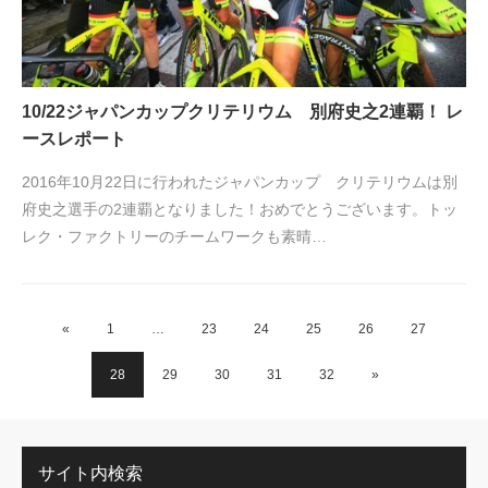
10/22ジャパンカップクリテリウム 別府史之2連覇！ レ
ースレポート
2016年10月22日に行われたジャパンカップ クリテリウムは別
府史之選手の2連覇となりました！おめでとうございます。トッ
レク・ファクトリーのチームワークも素晴…
«
1
…
23
24
25
26
27
28
29
30
31
32
»
サイト内検索