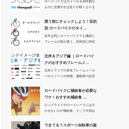
ロードバイクはホイールを高性能な
ものに交換すれば走りが軽くなりま
す。もしホイール…
買う前にチェックしよう！目的
別 ロードバイクのタイ…
近年は同じロードバイクでも微妙に
フレームの形が違う、目的別に特化
したタイプが増え…
北米＆アジア編 ｜ロードバイ
クのおすすめフレームメ…
北米とアジアの有名フレームメーカ
ーのイメージや特徴、価格帯の目安
をまとめます。国…
ロードバイクに補給食が必要な
ワケ！おすすめ補給食 …
ロングライドやロードレースには欠
かせないのが補給食。そこで今回は
「なぜ補給食が必…
できてる？スポーツ自転車の盗