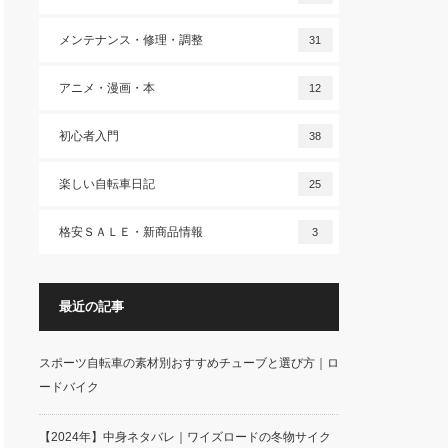
メンテナンス・修理・調整
31
アニメ・漫画・本
12
初心者入門
38
楽しい自転車日記
25
格安ＳＡＬＥ・新商品情報
3
最近の記事
スポーツ自転車の素材別おすすめチューブと選び方｜ロ
ードバイク
【2024年】中身ネタバレ｜ワイズロードの冬物サイク