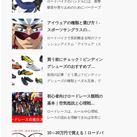
ロードバイクのハンドルには、衝撃
吸収や滑り止めのためにバーテープ
が巻かれています…
アイウェアの種類と選び方！-
スポーツサングラスの…
ロードバイクで長距離走る時のファ
ッションアイテム「アイウェア（ス
ポーツ用サングラ…
買う前にチェック！ビンディン
グシューズのおすすめブ…
前回の記事「どう選ぶ？ビンディン
グシューズの種類とペダル互換」で
シューズについて…
初心者向けロードレース観戦の
基本｜空気抵抗と心理戦…
ロードレースは、ルールや心理戦、
レースの流れを理解できれば非常に
面白いスポーツで…
10～20万円で買える！ロードバ