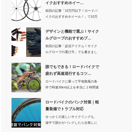
イクおすすめホイー…
前回の記事「10万円以下！ロードバ
イクのおすすめホイール！」で10万
円以下のおす…
デザインと機能で選ぶ！サイク
ルグローブのおすすめブ…
前回の記事「必須アイテム！サイク
ルグローブの選び方」でも書きまし
たが、ロードバイ…
誰でもできる！ロードバイクで
疲れず高速巡行するコツ…
ロードバイクに乗って平地無風の条
件で時速30km以上を本当に１時間連
続で維持でき…
ロードバイクのパンク対策｜軽
量装備でトラブル対応
せっかくの楽しいサイクリングも、
途中で誰かがパンクしたら台無しに
なってしまいます…