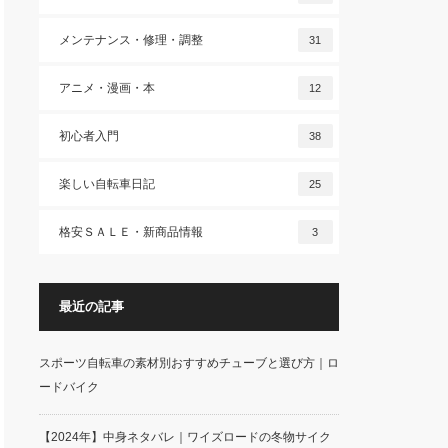
メンテナンス・修理・調整
31
アニメ・漫画・本
12
初心者入門
38
楽しい自転車日記
25
格安ＳＡＬＥ・新商品情報
3
最近の記事
スポーツ自転車の素材別おすすめチューブと選び方｜ロ
ードバイク
【2024年】中身ネタバレ｜ワイズロードの冬物サイク