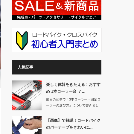
人気記事
楽しく体幹をきたえる！おすす
め 3本ローラー台 ７…
前回の記事で「3本ローラー・固定ロ
ーラーの選び方」について書きまし
たので、今回は…
【画像】で解説！ロードバイク
のバーテープをきれいに…