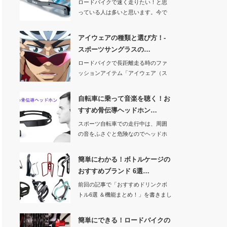
ロードバイクで速く走りたい！と思
っている人は多いと思います。今で
は多くのアマチュ…
アイウェアの種類と選び方！-
スポーツサングラスの…
ロードバイクで長距離走る時のファ
ッションアイテム「アイウェア（ス
ポーツ用サングラ…
自転車に乗って音楽を聴く！お
すすめ骨伝導ヘッドホン…
スポーツ自転車での走行中は、周囲
の音をふさぐと危険なのでヘッドホ
ンやイヤホンは使…
簡単にわかる！ボトルケージの
おすすめブランド 6選…
前回の記事で「おすすめドリンクボ
トル6選 ＆機能まとめ！」を書きまし
たので、今回…
簡単にできる！ロードバイクの