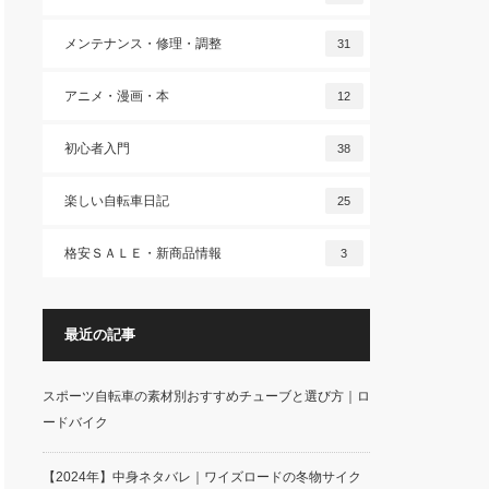
メンテナンス・修理・調整
31
アニメ・漫画・本
12
初心者入門
38
楽しい自転車日記
25
格安ＳＡＬＥ・新商品情報
3
最近の記事
スポーツ自転車の素材別おすすめチューブと選び方｜ロ
ードバイク
【2024年】中身ネタバレ｜ワイズロードの冬物サイク