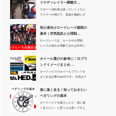
リヤディレイラー調整方…
スポーツ自転車は使っていくうちに
ワイヤーが伸びて、変速が微妙にギ
クシャクしたり異…
初心者向けロードレース観戦の
基本｜空気抵抗と心理戦…
ロードレースは、ルールや心理戦、
レースの流れを理解できれば非常に
面白いスポーツで…
ホイール選びの参考に！31ブラ
ンドイメージまとめ …
ロードバイクのホイールブランドを
まとめる記事のpart3です。今回はマ
ヴィック、…
楽に速く走る！知っておきたい
ペダリングの基本
ロードバイクを購入したら「楽に速
く走りたい」と思う人は多いですよ
ね。そこで今回は…