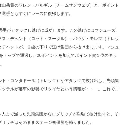
は山岳賞のワレン・バルギル（チームサンウェブ）と、ポイント
２選手ともすぐにレースに復帰します。
の選手がアタックし逃げに成功します。この逃げにはマシューズ、
マス・デヘント（ロット・スーダル）、バウケ・モレマ（トレッ
とデヘントが、２級の下りで逃げ集団から抜け出します。マシュ
トをトップで通過し、20ポイントを加えてポイント賞１位のキッ
。
ルト・コンタドール（トレック）がアタックで抜け出し、先頭集
キッテルが落車の影響でリタイヤという情報が・・・。これでま
５人まで減った先頭集団からログリッチが単独で抜け出すと、そ
グリッチはそのままステージ初優勝を飾りました。