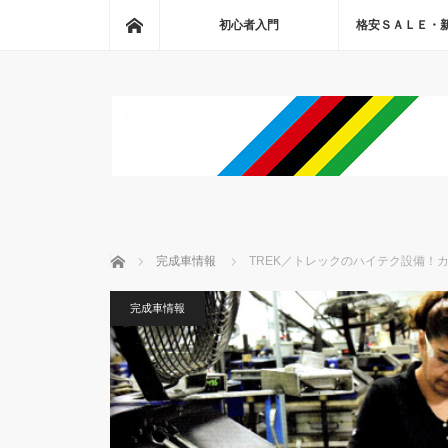
ホーム
初心者入門
格安ＳＡＬＥ・
ホーム
完成車情報
TREK／トレックのハイテク設備！
完成車情報