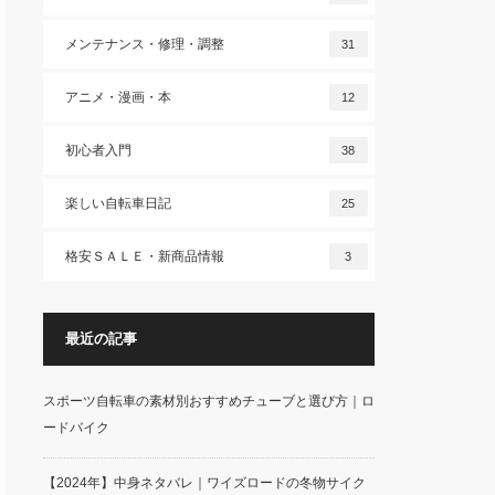
メンテナンス・修理・調整
31
アニメ・漫画・本
12
初心者入門
38
楽しい自転車日記
25
格安ＳＡＬＥ・新商品情報
3
最近の記事
スポーツ自転車の素材別おすすめチューブと選び方｜ロ
ードバイク
【2024年】中身ネタバレ｜ワイズロードの冬物サイク