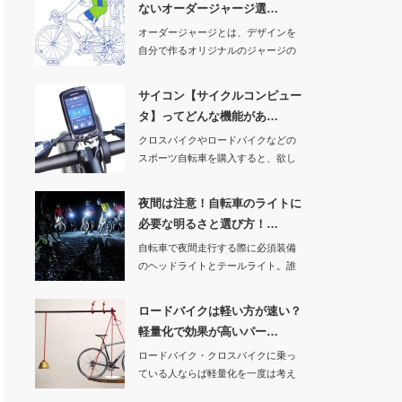
ないオーダージャージ選…
オーダージャージとは、デザインを
自分で作るオリジナルのジャージの
事です。気の合う…
サイコン【サイクルコンピュー
タ】ってどんな機能があ…
クロスバイクやロードバイクなどの
スポーツ自転車を購入すると、欲し
くなってくるのが…
夜間は注意！自転車のライトに
必要な明るさと選び方！…
自転車で夜間走行する際に必須装備
のヘッドライトとテールライト。誰
でも「夜間はライ…
ロードバイクは軽い方が速い？
軽量化で効果が高いパー…
ロードバイク・クロスバイクに乗っ
ている人ならば軽量化を一度は考え
たことがあると思…