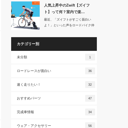
人気上昇中のZwift【ズイフ
ト】って何？室内で楽…
最近、「ズイフトがすごく面白い
よ！」といった声をロードバイク仲
間によく聞くように…
カテゴリー別
未分類
1
ロードレースが面白い
36
速く走りたい！
32
おすすめパーツ
47
完成車情報
34
ウェア・アクセサリー
56