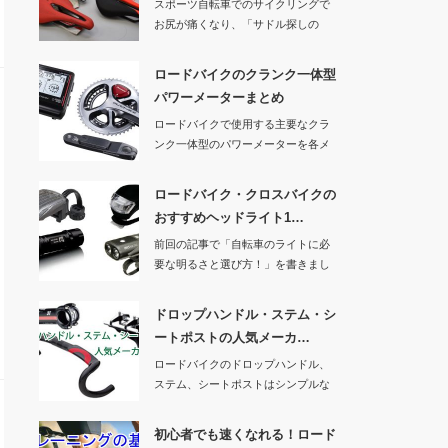
スポーツ自転車でのサイクリングで
お尻が痛くなり、「サドル探しの
旅」を続けている人…
ロードバイクのクランク一体型
パワーメーターまとめ
ロードバイクで使用する主要なクラ
ンク一体型のパワーメーターを各メ
ーカー、ブランド…
ロードバイク・クロスバイクの
おすすめヘッドライト1…
前回の記事で「自転車のライトに必
要な明るさと選び方！」を書きまし
たので、今回はお…
ドロップハンドル・ステム・シ
ートポストの人気メーカ…
ロードバイクのドロップハンドル、
ステム、シートポストはシンプルな
作りですが、人間…
初心者でも速くなれる！ロード