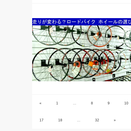
«
1
…
8
9
10
17
18
…
32
»