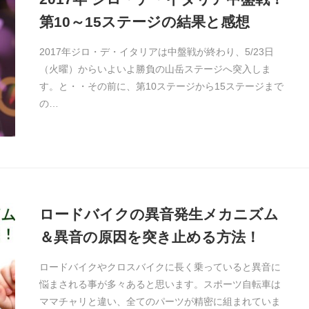
第10～15ステージの結果と感想
2017年ジロ・デ・イタリアは中盤戦が終わり、5/23日
（火曜）からいよいよ勝負の山岳ステージへ突入しま
す。と・・その前に、第10ステージから15ステージまで
の…
ロードバイクの異音発生メカニズム
＆異音の原因を突き止める方法！
ロードバイクやクロスバイクに長く乗っていると異音に
悩まされる事が多々あると思います。スポーツ自転車は
ママチャリと違い、全てのパーツが精密に組まれていま