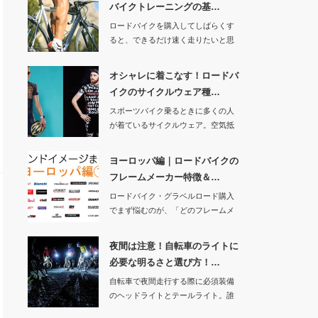
バイクトレーニングの基…
ロードバイクを購入してしばらくす
ると、できるだけ速く走りたいと思
うようになりませ…
オシャレに着こなす！ロードバ
イクのサイクルウェア種…
スポーツバイク乗るときに多くの人
が着ているサイクルウェア。空気抵
抗を抑えられ、涼…
ヨーロッパ編｜ロードバイクの
フレームメーカー特徴＆…
ロードバイク・グラベルロード購入
でまず悩むのが、「どのフレームメ
ーカーがいいの？…
夜間は注意！自転車のライトに
必要な明るさと選び方！…
自転車で夜間走行する際に必須装備
のヘッドライトとテールライト。誰
でも「夜間はライ…