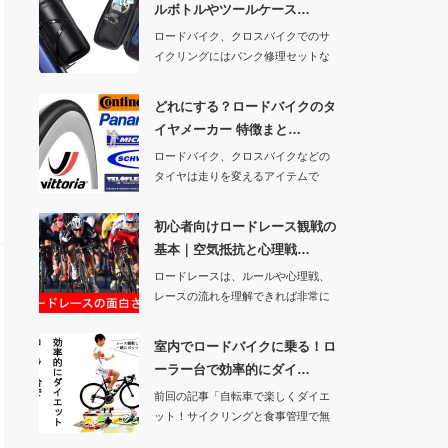
ルボトルやツールケース…
ロードバイク、クロスバイクでのサ
イクリングにはパンク修理セットな
どを持っていくの…
どれにする？ロードバイクのタ
イヤメーカー 特徴まと…
ロードバイク、クロスバイクなどの
タイヤは走りを変えるアイテムで
す。そこで今回は、…
初心者向けロードレース観戦の
基本｜空気抵抗と心理戦…
ロードレースは、ルールや心理戦、
レースの流れを理解できれば非常に
面白いスポーツで…
室内でロードバイクに乗る！ロ
ーラー台で効率的にダイ…
前回の記事「自転車で楽しくダイエ
ット！サイクリングと食事管理で無
理なく痩せる」で…