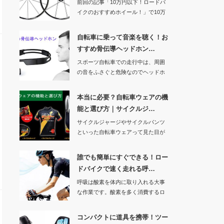
前回の記事「10万円以下！ロードバ
イクのおすすめホイール！」で10万
円以下のおす…
自転車に乗って音楽を聴く！お
すすめ骨伝導ヘッドホン…
スポーツ自転車での走行中は、周囲
の音をふさぐと危険なのでヘッドホ
ンやイヤホンは使…
本当に必要？自転車ウェアの機
能と選び方｜サイクルジ…
サイクルジャージやサイクルパンツ
といった自転車ウェアって見た目が
変わってますよね…
誰でも簡単にすぐできる！ロー
ドバイクで速く走れる呼…
呼吸は酸素を体内に取り入れる大事
な作業です。酸素を多く消費するロ
ードバイクで速く…
コンパクトに道具を携帯！ツー