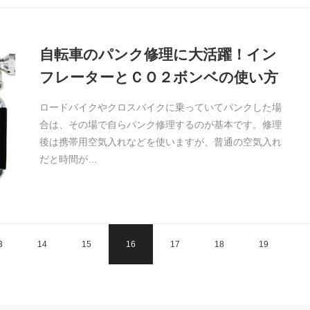
自転車のパンク修理に大活躍！イン
フレーターとＣＯ２ボンベの使い方
ロードバイクやクロスバイクに乗っていてパンクした場
合は、その場で自らパンク修理するのが基本です。修理
後は携帯用空気入れなどを使いますが、普通の空気入れ
だと時間が…
3
14
15
16
17
18
19