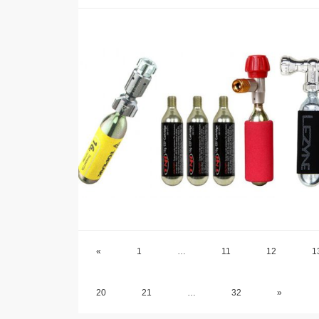
«
1
…
11
12
1
20
21
…
32
»